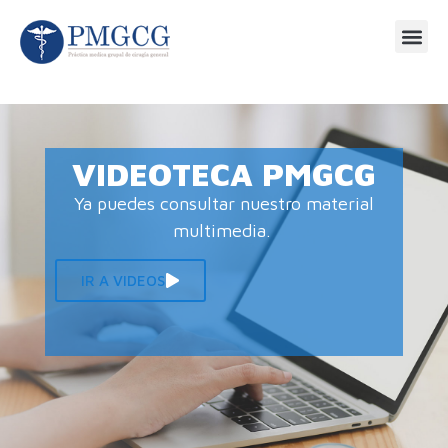
VIDEOTECA PMGCG
Ya puedes consultar nuestro material
multimedia.
IR A VIDEOS