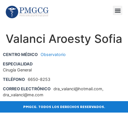
SESIONE
AGENDA
Valanci Aroesty Sofia
CENTRO MÉDICO
Observatorio
ESPECIALIDAD
Cirugía General
TELÉFONO
6650-8253
CORREO ELECTRÓNICO
dra_valanci@hotmail.com,
dra_valanci@me.com
PMGCG. TODOS LOS DERECHOS RESERVADOS.