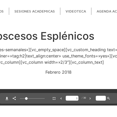
OS
SESIONES ACADEMICAS
VIDEOTECA
AGENDA AC
bscesos Esplénicos
ones-semanales»][vc_empty_space][vc_custom_heading text=
ainer=»tag:h2|text_align:center» use_theme_fonts=»yes»][
vc_column][vc_column width=»2/3″][vc_column_text]
Febrero 2018