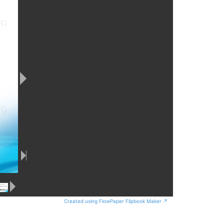
Created using FlowPaper Flipbook Maker ↗